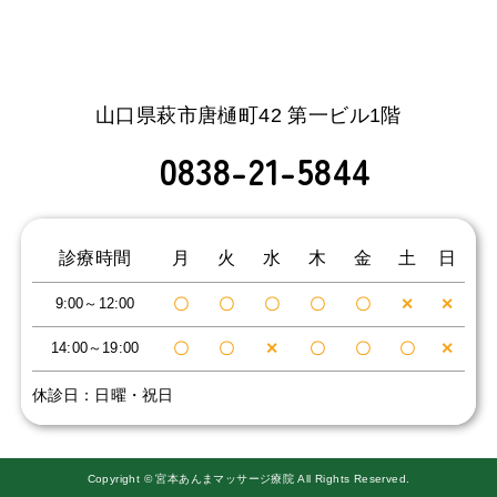
山口県萩市唐樋町42 第一ビル1階
0838-21-5844
診療時間
⽉
火
水
木
金
土
日
9:00～12:00
〇
〇
〇
〇
〇
✕
✕
14:00～19:00
〇
〇
✕
〇
〇
〇
✕
休診日：日曜・祝日
Copyright © 宮本あんまマッサージ療院 All Rights Reserved.