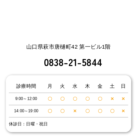
山口県萩市唐樋町42 第一ビル1階
0838-21-5844
診療時間
⽉
火
水
木
金
土
日
9:00～12:00
〇
〇
〇
〇
〇
✕
✕
14:00～19:00
〇
〇
✕
〇
〇
〇
✕
休診日：日曜・祝日